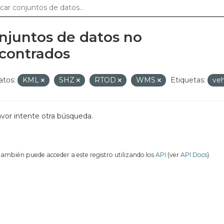
njuntos de datos no
contrados
tos:
KML
SHZ
RTOD
WMS
Etiquetas:
veh
avor intente otra búsqueda.
también puede acceder a este registro utilizando los
API
(ver
API Docs
).