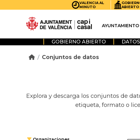
Skip to main content
VALENCIA AL
GOBIERN
MINUTO
ABIERTO
AYUNTAMIENTO
GOBIERNO ABIERTO
DATOS
Conjuntos de datos
Explora y descarga los conjuntos de dat
etiqueta, formato o lic
Organizaciones