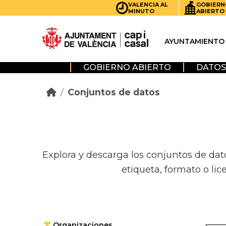
Skip to main content
VALENCIA AL
GOBIERN
MINUTO
ABIERTO
AYUNTAMIENTO
GOBIERNO ABIERTO
DATOS
Conjuntos de datos
Explora y descarga los conjuntos de dat
etiqueta, formato o lic
Organizaciones