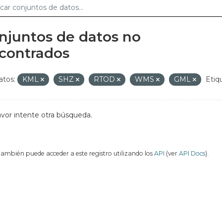
njuntos de datos no
contrados
tos:
KML
SHZ
RTOD
WMS
GML
Etiq
avor intente otra búsqueda.
también puede acceder a este registro utilizando los
API
(ver
API Docs
).