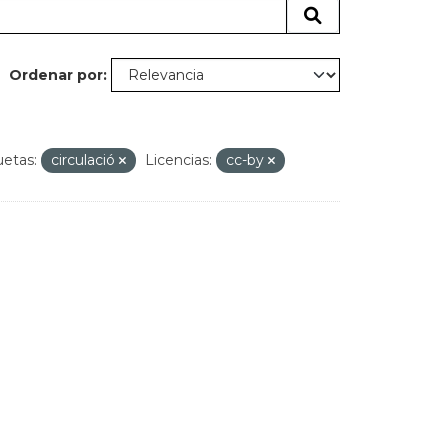
Ordenar por
uetas:
circulació
Licencias:
cc-by