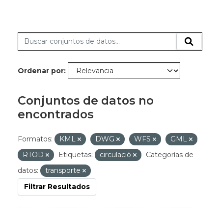
Ordenar por
Conjuntos de datos no
encontrados
Formatos:
KML
DWG
WFS
GML
RTOD
Etiquetas:
circulació
Categorías de
datos:
transporte
Filtrar Resultados