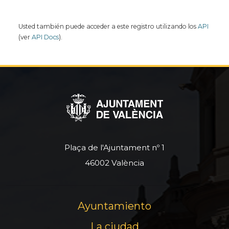
Usted también puede acceder a este registro utilizando los
API
(ver
API Docs
).
Plaça de l'Ajuntament nº 1
46002 València
Ayuntamiento
La ciudad