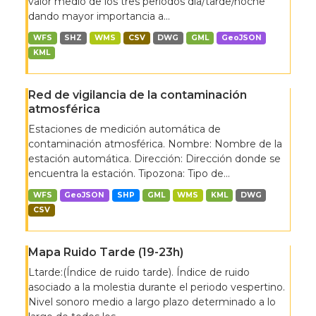
valor medio de los tres periodos día/tarde/noche
dando mayor importancia a...
WFS
SHZ
WMS
CSV
DWG
GML
GeoJSON
KML
Red de vigilancia de la contaminación
atmosférica
Estaciones de medición automática de
contaminación atmosférica. Nombre: Nombre de la
estación automática. Dirección: Dirección donde se
encuentra la estación. Tipozona: Tipo de...
WFS
GeoJSON
SHP
GML
WMS
KML
DWG
CSV
Mapa Ruido Tarde (19-23h)
Ltarde:(Índice de ruido tarde). Índice de ruido
asociado a la molestia durante el periodo vespertino.
Nivel sonoro medio a largo plazo determinado a lo