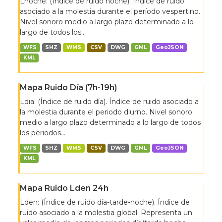
Lnoche: (Índice de ruido noche). Índice de ruido
asociado a la molestia durante el período vespertino.
Nivel sonoro medio a largo plazo determinado a lo
largo de todos los...
WFS
SHZ
WMS
CSV
DWG
GML
GeoJSON
KML
Mapa Ruido Día (7h-19h)
Ldia: (Índice de ruido día). Índice de ruido asociado a
la molestia durante el periodo diurno. Nivel sonoro
medio a largo plazo determinado a lo largo de todos
los periodos...
WFS
SHZ
WMS
CSV
DWG
GML
GeoJSON
KML
Mapa Ruido Lden 24h
Lden: (Índice de ruido día-tarde-noche). Índice de
ruido asociado a la molestia global. Representa un