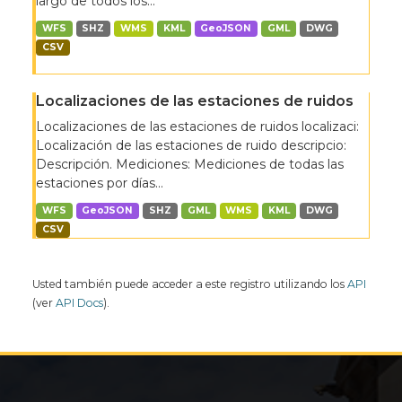
largo de todos los...
WFS
SHZ
WMS
KML
GeoJSON
GML
DWG
CSV
Localizaciones de las estaciones de ruidos
Localizaciones de las estaciones de ruidos localizaci:
Localización de las estaciones de ruido descripcio:
Descripción. Mediciones: Mediciones de todas las
estaciones por días...
WFS
GeoJSON
SHZ
GML
WMS
KML
DWG
CSV
Usted también puede acceder a este registro utilizando los
API
(ver
API Docs
).