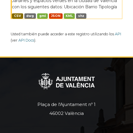
Jardines y espacios verdes en la ciudad de València
con los siguientes datos: Ubicación Barrio Tipología
CSV
dwg
gml
JSON
KML
shz
Usted también puede acceder a este registro utilizando los
API
(ver
API Docs
).
Plaça de l'Ajuntament nº 1
46002 València