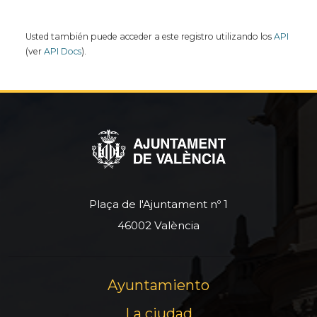
Usted también puede acceder a este registro utilizando los
API
(ver
API Docs
).
Plaça de l'Ajuntament nº 1
46002 València
Ayuntamiento
La ciudad