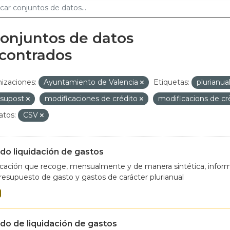
conjuntos de datos
contrados
izaciones:
Ayuntamiento de Valencia
Etiquetas:
plurianua
ssupost
modificaciones de crédito
modificacions de cr
tos:
CSV
do liquidación de gastos
cación que recoge, mensualmente y de manera sintética, informa
resupuesto de gasto y gastos de carácter plurianual
do de liquidación de gastos