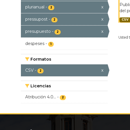
Publi
plurianual
-
x
2
del p
pressupost
-
x
2
CSV
presupuesto
-
x
2
Usted 
despeses
-
1
Formatos
CSV
-
x
2
Licencias
Atribución 4.0...
-
2