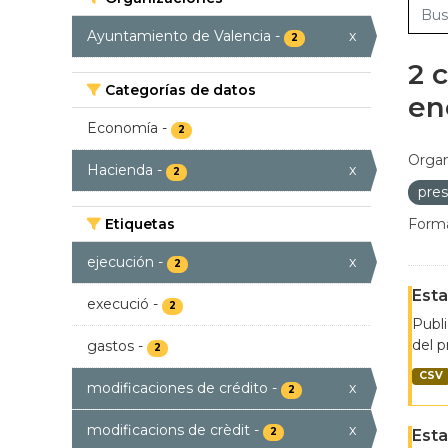
Ayuntamiento de Valencia
-
x
2
2 
Categorías de datos
en
Economía
-
2
Organ
Hacienda
-
x
2
pre
Etiquetas
Forma
ejecución
-
x
2
Esta
execució
-
2
Publi
del p
gastos
-
2
CSV
modificaciones de crédito
-
x
2
modificacions de crèdit
-
x
2
Esta