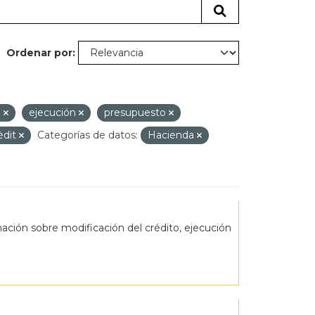
Ordenar por
l
ejecución
presupuesto
èdit
Categorías de datos:
Hacienda
ción sobre modificación del crédito, ejecución