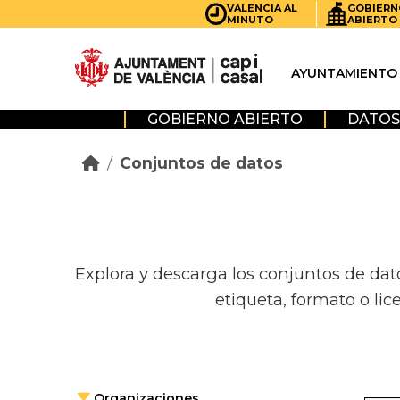
Skip to main content
VALENCIA AL
GOBIERN
MINUTO
ABIERTO
AYUNTAMIENTO
GOBIERNO ABIERTO
DATOS
Conjuntos de datos
Explora y descarga los conjuntos de dat
etiqueta, formato o lic
Organizaciones