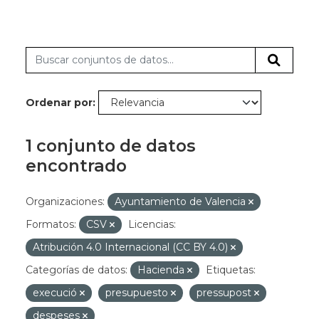
Ordenar por
1 conjunto de datos
encontrado
Organizaciones:
Ayuntamiento de Valencia
Formatos:
CSV
Licencias:
Atribución 4.0 Internacional (CC BY 4.0)
Categorías de datos:
Hacienda
Etiquetas:
execució
presupuesto
pressupost
despeses