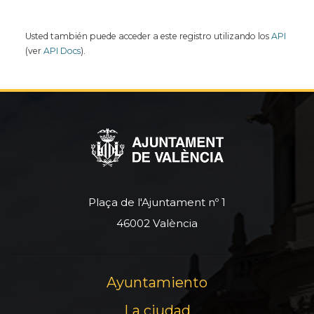
Usted también puede acceder a este registro utilizando los
API
(ver
API Docs
).
Plaça de l'Ajuntament nº 1
46002 València
Ayuntamiento
La ciudad