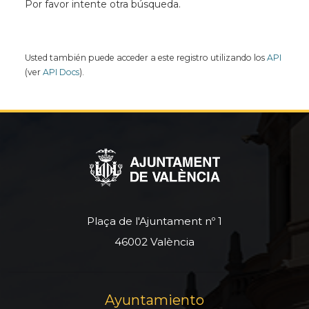
Por favor intente otra búsqueda.
Usted también puede acceder a este registro utilizando los
API
(ver
API Docs
).
Plaça de l'Ajuntament nº 1
46002 València
Ayuntamiento