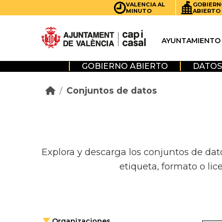
Skip to main content
VALENCIA AL
GOBIERN
MINUTO
ABIERTO
AYUNTAMIENTO
GOBIERNO ABIERTO
DATOS
Conjuntos de datos
Explora y descarga los conjuntos de dat
etiqueta, formato o lic
Organizaciones