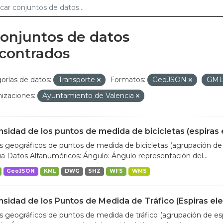
conjuntos de datos
contrados
orías de datos:
Transporte
Formatos:
GeoJSON
GM
izaciones:
Ayuntamiento de Valencia
nsidad de los puntos de medida de bicicletas (espiras
 geográficos de puntos de medida de bicicletas (agrupación de 
ia Datos Alfanuméricos: Ángulo: Ángulo representación del...
GeoJSON
KML
DWG
SHZ
WFS
WMS
nsidad de los Puntos de Medida de Tráfico (Espiras e
 geográficos de puntos de medida de tráfico (agrupación de espi