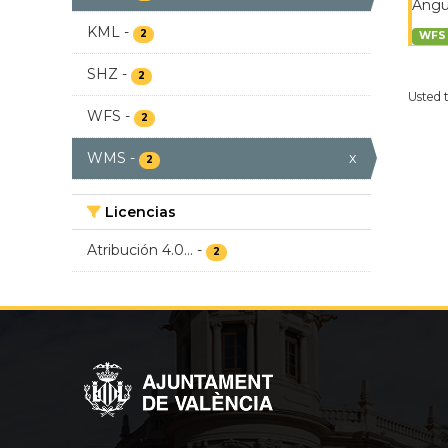
Ángul
KML
-
2
WFS
SHZ
-
2
Usted 
WFS
-
2
WMS
-
x
2
Licencias
Atribución 4.0...
-
2