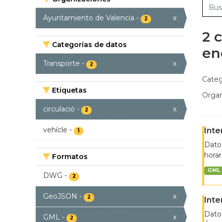
Ayuntamiento de Valencia
-
x
2
2 
Categorías de datos
en
Transporte
-
x
2
Categ
Etiquetas
Organ
circulació
-
x
2
vehícle
-
Inte
1
Datos
horar
Formatos
GML
DWG
-
2
GeoJSON
-
x
2
Inte
Datos
GML
-
x
2