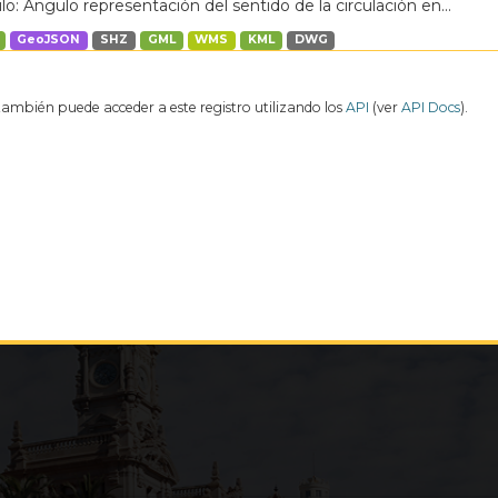
o: Ángulo representación del sentido de la circulación en...
GeoJSON
SHZ
GML
WMS
KML
DWG
también puede acceder a este registro utilizando los
API
(ver
API Docs
).