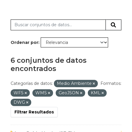
Ordenar por
6 conjuntos de datos
encontrados
Categorías de datos:
Medio Ambiente
Formatos:
WFS
WMS
GeoJSON
KML
DWG
Filtrar Resultados