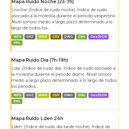
Mapa Ruido Noche (23-7h)
Lnoche: (Índice de ruido noche). Índice de ruido
asociado a la molestia durante el período vespertino.
Nivel sonoro medio a largo plazo determinado a lo
largo de todos los...
WFS
SHZ
WMS
CSV
DWG
GML
GeoJSON
KML
Mapa Ruido Día (7h-19h)
Ldia: (Índice de ruido día). Índice de ruido asociado a
la molestia durante el periodo diurno. Nivel sonoro
medio a largo plazo determinado a lo largo de todos
los periodos...
WFS
SHZ
WMS
CSV
DWG
GML
GeoJSON
KML
Mapa Ruido Lden 24h
Lden: (Índice de ruido día-tarde-noche). Índice de