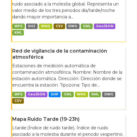
ruido asociado a la molestia global. Representa un
valor medio de los tres periodos día/tarde/noche
dando mayor importancia a...
WFS
SHZ
WMS
CSV
DWG
GML
GeoJSON
KML
Red de vigilancia de la contaminación
atmosférica
Estaciones de medición automática de
contaminación atmosférica. Nombre: Nombre de la
estación automática. Dirección: Dirección donde se
encuentra la estación. Tipozona: Tipo de...
WFS
GeoJSON
SHP
GML
WMS
KML
DWG
CSV
Mapa Ruido Tarde (19-23h)
Ltarde:(Índice de ruido tarde). Índice de ruido
asociado a la molestia durante el periodo vespertino.