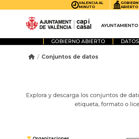
Skip to main content
VALENCIA AL
GOBIERN
MINUTO
ABIERTO
AYUNTAMIENTO
GOBIERNO ABIERTO
DATOS
Conjuntos de datos
Explora y descarga los conjuntos de dat
etiqueta, formato o lic
Organizaciones