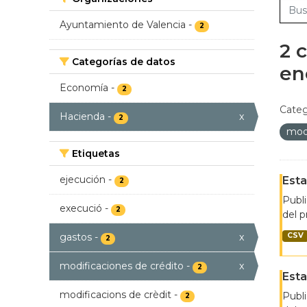
Ayuntamiento de Valencia
-
2
2 
Categorías de datos
en
Economía
-
2
Categ
Hacienda
-
x
2
modi
Etiquetas
ejecución
-
Esta
2
Publi
execució
-
2
del p
gastos
-
x
CSV
2
modificaciones de crédito
-
x
2
Esta
modificacions de crèdit
-
Publi
2