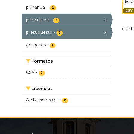
del p
plurianual
-
2
CSV
pressupost
-
x
2
Usted 
presupuesto
-
x
2
despeses
-
1
Formatos
CSV
-
2
Licencias
Atribución 4.0...
-
2