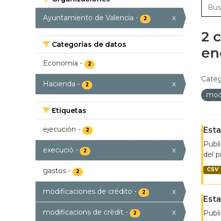
Ayuntamiento de Valencia
-
x
2
2 
Categorías de datos
en
Economía
-
2
Categ
Hacienda
-
x
2
modi
Etiquetas
ejecución
-
Esta
2
Publi
execució
-
x
2
del p
gastos
-
CSV
2
modificaciones de crédito
-
x
2
Esta
modificacions de crèdit
-
x
Publi
2