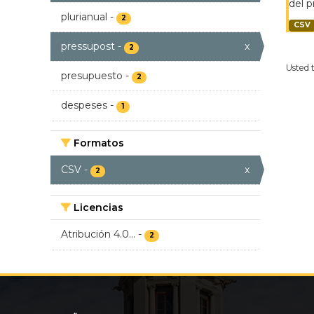
del p
plurianual
-
2
CSV
pressupost
-
x
2
Usted 
presupuesto
-
2
despeses
-
1
Formatos
CSV
-
x
2
Licencias
Atribución 4.0...
-
2