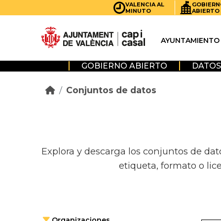
Skip to main content
VALENCIA AL
GOBIERN
MINUTO
ABIERTO
AYUNTAMIENTO
GOBIERNO ABIERTO
DATOS
Conjuntos de datos
Explora y descarga los conjuntos de dat
etiqueta, formato o lic
Organizaciones