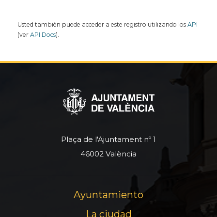
Usted también puede acceder a este registro utilizando los
API
(ver
API Docs
).
Plaça de l'Ajuntament nº 1
46002 València
Ayuntamiento
La ciudad