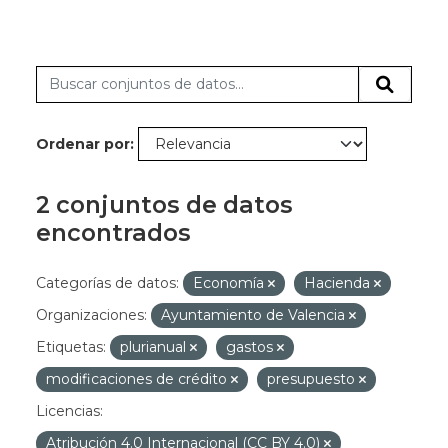
Ordenar por
2 conjuntos de datos
encontrados
Categorías de datos:
Economía
Hacienda
Organizaciones:
Ayuntamiento de Valencia
Etiquetas:
plurianual
gastos
modificaciones de crédito
presupuesto
Licencias:
Atribución 4.0 Internacional (CC BY 4.0)