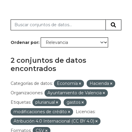
Ordenar por
2 conjuntos de datos
encontrados
Categorías de datos:
Economía
Hacienda
Organizaciones:
Ayuntamiento de Valencia
Etiquetas:
plurianual
gastos
modificaciones de crédito
Licencias:
Atribución 4.0 Internacional (CC BY 4.0)
Formatos:
CSV