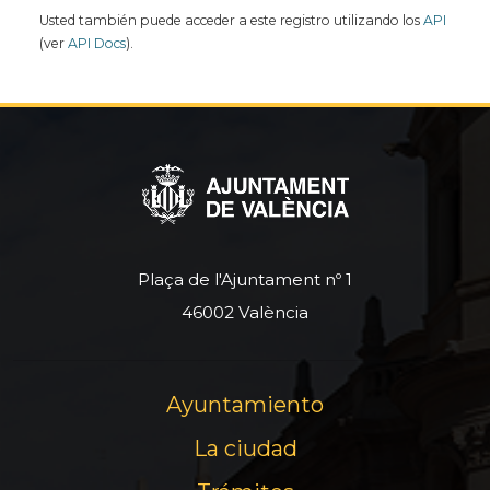
Usted también puede acceder a este registro utilizando los
API
(ver
API Docs
).
Plaça de l'Ajuntament nº 1
46002 València
Ayuntamiento
La ciudad